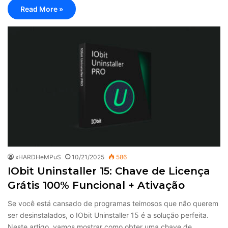
Read More »
xHARDHeMPuS
10/21/2025
586
IObit Uninstaller 15: Chave de Licença
Grátis 100% Funcional + Ativação
Se você está cansado de programas teimosos que não querem
ser desinstalados, o IObit Uninstaller 15 é a solução perfeita.
Neste artigo, vamos mostrar como obter uma chave de