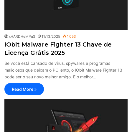
xHARDHeMPuS
11/13/2025
1,053
IObit Malware Fighter 13 Chave de
Licença Grátis 2025
Se você está cansado de vírus, spywares e programas
maliciosos que deixam o PC lento, o IObit Malware Fighter 13
pode ser o seu novo melhor amigo. E o melhor…
Read More »