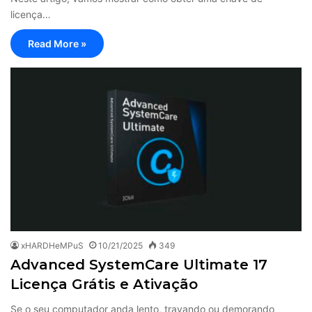
licença…
Read More »
xHARDHeMPuS
10/21/2025
349
Advanced SystemCare Ultimate 17
Licença Grátis e Ativação
Se o seu computador anda lento, travando ou demorando