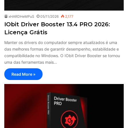
xHARDHeMPuS
05/11/2026
2,177
IObit Driver Booster 13.4 PRO 2026:
Licença Grátis
Manter os drivers do computador sempre atualizados é uma
das melhores formas de garantir desempenho, estabilidade e
compatibilidade no Windows. O IObit Driver Booster se tornou
uma das ferramentas mais…
Read More »