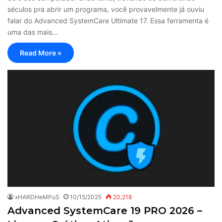
séculos pra abrir um programa, você provavelmente já ouviu
falar do Advanced SystemCare Ultimate 17. Essa ferramenta é
uma das mais…
Read More »
xHARDHeMPuS
10/15/2025
20,218
Advanced SystemCare 19 PRO 2026 –