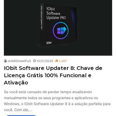
xHARDHeMPuS
10/21/2025
1,467
IObit Software Updater 8: Chave de
Licença Grátis 100% Funcional e
Ativação
Se você está cansado de perder tempo atualizando
manualmente todos os seus programas e aplicativos no
Windows, o IObit Software Updater 8 é a solução perfeita para
você. Com ele,…