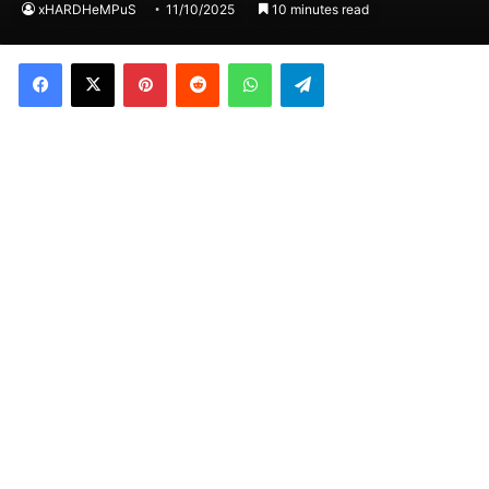
xHARDHeMPuS
11/10/2025
10 minutes read
Facebook
X
Pinterest
Reddit
WhatsApp
Telegram