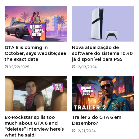
GTA 6 is coming in
Nova atualização de
October, says website; see
software do sistema 10.40
the exact date
já disponível para PS5
02/22/2025
12/03/2024
Ex-Rockstar spills too
Trailer 2 do GTA 6 em
much about GTA 6 and
Dezembro?
“deletes” interview here’s
12/21/2024
what he said!