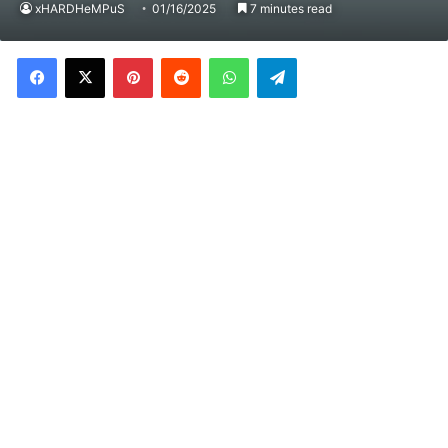
xHARDHeMPuS
01/16/2025
7 minutes read
Facebook
X
Pinterest
Reddit
WhatsApp
Telegram