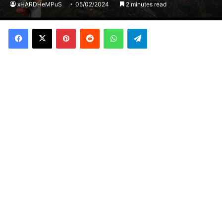
xHARDHeMPuS
05/02/2024
2 minutes read
Facebook
X
Pinterest
Reddit
WhatsApp
Telegram