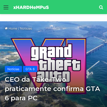
Menu
Se
Home
/
Notícias
Notícias
GTA 6
CEO da Take-Two
praticamente confirma GTA
6 para PC