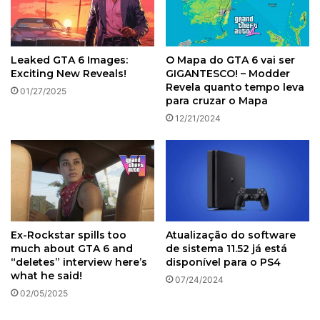
Leaked GTA 6 Images:
O Mapa do GTA 6 vai ser
Exciting New Reveals!
GIGANTESCO! – Modder
Revela quanto tempo leva
01/27/2025
para cruzar o Mapa
12/21/2024
Ex-Rockstar spills too
Atualização do software
much about GTA 6 and
de sistema 11.52 já está
“deletes” interview here’s
disponível para o PS4
what he said!
07/24/2024
02/05/2025