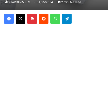
xHARDHeMPuS
04/25/2024
2 minutes read
Facebook
X
Pinterest
Reddit
WhatsApp
Telegram