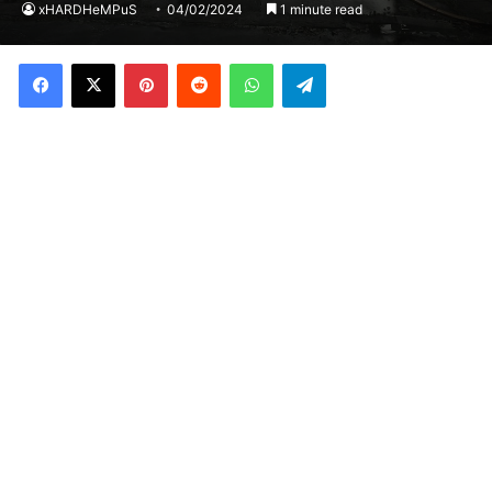
xHARDHeMPuS
04/02/2024
1 minute read
Facebook
X
Pinterest
Reddit
WhatsApp
Telegram