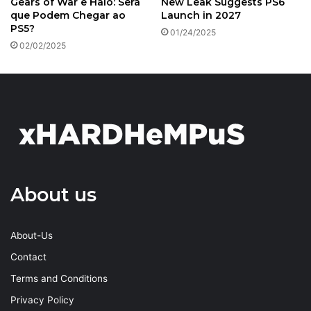
Gears of War e Halo: Será
New Leak Suggests PS6
que Podem Chegar ao
Launch in 2027
PS5?
01/24/2025
02/02/2025
About us
About-Us
Contact
Terms and Conditions
Privacy Policy