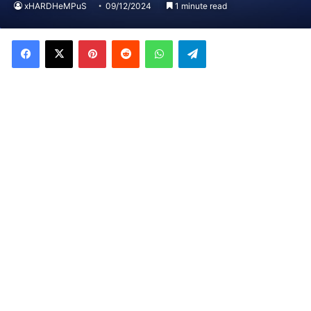
xHARDHeMPuS
09/12/2024
1 minute read
Facebook
X
Pinterest
Reddit
WhatsApp
Telegram